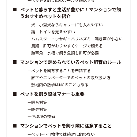
ペットを飼う際のルールを確認する
ペットと暮らすと生活が豊かに！マンションで飼
うおすすめペットを紹介
犬｜小型犬ならキャリーにも入れやすい
猫｜トイレを覚えやすい
ハムスター・ウサギ・ハリネズミ｜鳴き声が小さい
鳥類｜許可がおりやすくケージで飼える
熱帯魚｜水槽で飼う魚類も許可が必要
マンションで定められているペット飼育のルール
ペットを飼育することを申請する
廊下やエレベーターでのペットの取り扱い方
敷地内の散歩はNGのこともある
ペットを飼う際はマナーも重要
騒音対策
脱走対策
住環境の整備
マンションでペットを飼う際に注意すること
ペット不可物件では絶対に飼わない