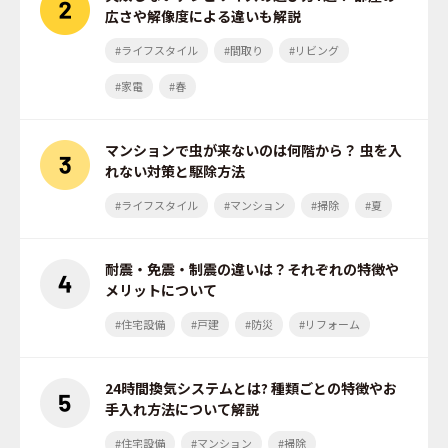
広さや解像度による違いも解説
#ライフスタイル
#間取り
#リビング
#家電
#春
マンションで虫が来ないのは何階から？ 虫を入
れない対策と駆除方法
#ライフスタイル
#マンション
#掃除
#夏
耐震・免震・制震の違いは？それぞれの特徴や
メリットについて
#住宅設備
#戸建
#防災
#リフォーム
24時間換気システムとは? 種類ごとの特徴やお
手入れ方法について解説
#住宅設備
#マンション
#掃除