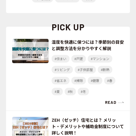
PICK UP
湿度を快適に保つには？季節別の目安
と調整方法を分かりやすく解説
#住まい
#戸建
#マンション
#リビング
#子供部屋
#断熱
#省エネ
#掃除
#健康
#春
#夏
#秋
#冬
READ
ZEH（ゼッチ）住宅とは？ メリッ
ト・デメリットや補助金制度について
詳しく説明！