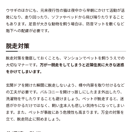
ウサギのほかにも、元来夜行性の猫は夜中から早朝にかけて活動が活
発になり、走り回ったり、ソファやベッドから飛び降りたりすること
もあります。足音が大きな動物を飼う場合は、防音マットを敷くなど
階下への配慮が必要です。
脱走対策
脱走対策を徹底しておくことも、マンションでペットを飼ううえでの
大切なマナーです。
万が一脱走をしてしまうと近隣住民に大きな迷惑
をかけてしまいます。
玄関ドアを開けた瞬間に脱走しないよう、柵や内扉を取り付けるなど
の工夫が必要です。バルコニーを開けっ放しにしたまま外出したり、
洗濯物を干したりすることも避けましょう。ペットが脱走すると、迷
惑がかかるだけではなく、飼い主本人も悲しい気持ちになってしまい
ます。また、ペットが事故にあう危険性も高まります。万全の対策を
立て、脱走防止に努めましょう。