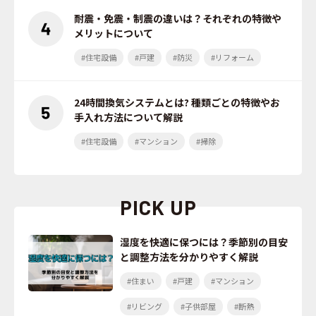
耐震・免震・制震の違いは？それぞれの特徴や
メリットについて
#住宅設備
#戸建
#防災
#リフォーム
24時間換気システムとは? 種類ごとの特徴やお
手入れ方法について解説
#住宅設備
#マンション
#掃除
PICK UP
湿度を快適に保つには？季節別の目安
と調整方法を分かりやすく解説
#住まい
#戸建
#マンション
#リビング
#子供部屋
#断熱