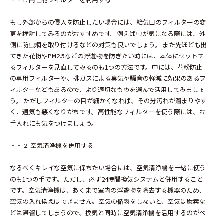
もし外部からの侵入を防止したい場合には、給気口のフィルターの変
更を検討してみるのがおすすめです。例えば虫が気になる際には、外
側に防虫網を取り付けるなどの対策も良いでしょう。 また先ほども出
てきた花粉やPM2.5などの浮遊物を防ぎたい時には、本体にセットす
るフィルターを見直してみるのも1つの方法です。中には、花粉防止
の専用フィルターや、排ガスによる臭気や騒音の軽減に効果のあるフ
ィルターなどもあるので、より適切なものを選んで活用してみましょ
う。 ただしフィルターの目が細かくなれば、その分汚れが溜まりやす
く、通気も悪くなりがちです。高性能なフィルターを使う際には、お
手入れにも気をつけましょう。
・・ 2. 空気清浄機を併用する
なるべくキレイな空気に保ちたい場合には、空気清浄機を一緒に使う
のも1つの手です。ただし、必ず24時間換気システムと併用すること
です。空気清浄機は、あくまで室内の浮遊物を除去する機器のため、
空気の入れ換えはできません。空気の循環をしないと、空気は炭素な
どは滞留してしまうので、換気と同時に空気清浄機を活用するのがベ