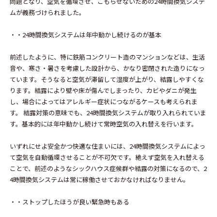
問題となり、空気を循環させ、こもらせないための24時間換気システ
ムが義務づけられました。
・・24時間換気システムは年中動かし続けるのが基本
前述したように、特に鉄筋コンクリート造のマンションなどは、生活
音や、寒さ・暑さを考慮した設計から、かなり密閉された造りになっ
ています。そうなると空気が滞留して湿度が上がり、結露しやすくな
ります。結露により壁や床が傷んでしまったり、カビやダニが発生
し、場合によってはアレルギー症状につながるケースも考えられま
す。 結露対策の意味でも、24時間換気システムが取り入れられていま
す。基本的には年中動かし続けて常時空気の入れ替えを行います。
いずれにせよ安全かつ快適な住まいには、24時間換気システムによっ
て空気を自動循環させることが不可欠です。絶えず空気を入れ替える
ことで、前述のようなシックハウス症候群や結露の対策になるので、2
4時間換気システムは常に稼働させておかなければなりません。
・・ストップしたほうが良い緊急時もある