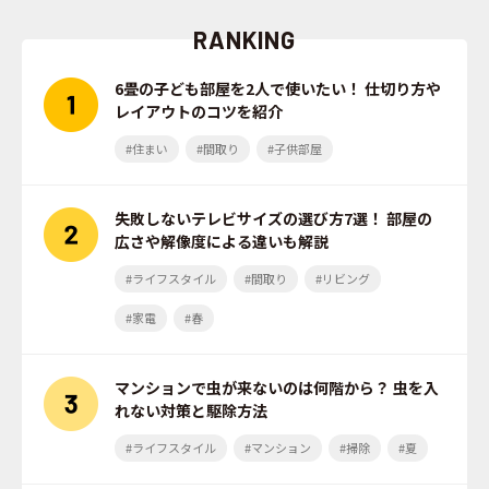
RANKING
6畳の子ども部屋を2人で使いたい！ 仕切り方や
レイアウトのコツを紹介
#住まい
#間取り
#子供部屋
失敗しないテレビサイズの選び方7選！ 部屋の
広さや解像度による違いも解説
#ライフスタイル
#間取り
#リビング
#家電
#春
マンションで虫が来ないのは何階から？ 虫を入
れない対策と駆除方法
#ライフスタイル
#マンション
#掃除
#夏