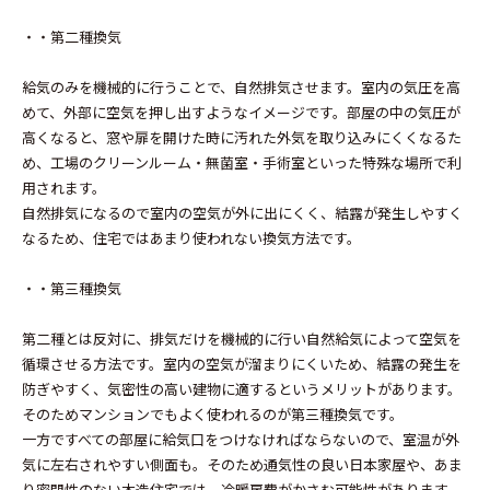
・・第二種換気
給気のみを機械的に行うことで、自然排気させます。室内の気圧を高
めて、外部に空気を押し出すようなイメージです。部屋の中の気圧が
高くなると、窓や扉を開けた時に汚れた外気を取り込みにくくなるた
め、工場のクリーンルーム・無菌室・手術室といった特殊な場所で利
用されます。
自然排気になるので室内の空気が外に出にくく、結露が発生しやすく
なるため、住宅ではあまり使われない換気方法です。
・・第三種換気
第二種とは反対に、排気だけを機械的に行い自然給気によって空気を
循環させる方法です。室内の空気が溜まりにくいため、結露の発生を
防ぎやすく、気密性の高い建物に適するというメリットがあります。
そのためマンションでもよく使われるのが第三種換気です。
一方ですべての部屋に給気口をつけなければならないので、室温が外
気に左右されやすい側面も。そのため通気性の良い日本家屋や、あま
り密閉性のない木造住宅では、冷暖房費がかさむ可能性があります。