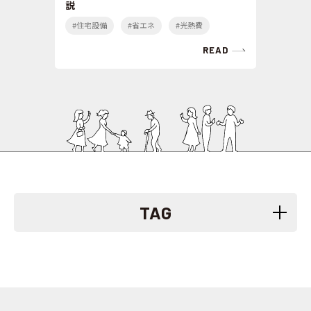
説
#住宅設備
#省エネ
#光熱費
READ
TAG