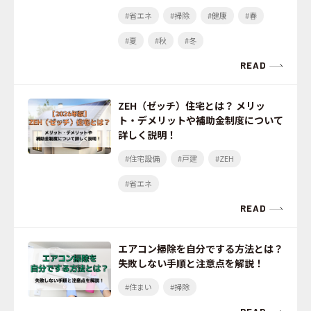
#省エネ
#掃除
#健康
#春
#夏
#秋
#冬
READ
ZEH（ゼッチ）住宅とは？ メリッ
ト・デメリットや補助金制度について
詳しく説明！
#住宅設備
#戸建
#ZEH
#省エネ
READ
エアコン掃除を自分でする方法とは？
失敗しない手順と注意点を解説！
#住まい
#掃除