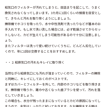
給気口のフィルターが汚れてしまうと、目詰まりを起こして、うまく
換気されなくなってしまいます。3カ月に1回くらいの頻度を目安とし
て、きちんと汚れを取り除くようにしましょう。
掃除機でホコリを吸ったり、水や中性洗剤で洗ったりなどが基本のお
手入れです。もし水で洗い流した場合には、必ず乾燥させてからセッ
トしないと、カビが生えてしまう可能性があるので十分に注意しまし
ょう。
またフィルターは洗って使い続けていくうちに、どんどん劣化してい
くので、年に1回は交換することをおすすめします。
・・ 2. 給排気口の汚れもキレイに取り除く
当然ながら給排気口にも汚れが溜まっていくので、フィルターの掃除
と同時に、キレイにしておくのがベストです。
まずはカバーとフィルターを外して、内部のホコリなどを取り除きま
す。掃除機で吸うか、雑巾や古くなった歯ブラシを使って、汚れを落
としていきましょう。
この場合も、水分が残ったままになっているとカビの原因になってし
まうので、水気はしっかりと拭いておきます。なお掃除をする時は、