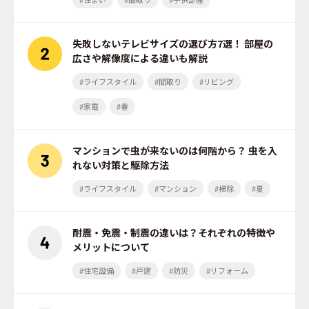
失敗しないテレビサイズの選び方7選！ 部屋の
広さや解像度による違いも解説
#ライフスタイル
#間取り
#リビング
#家電
#春
マンションで虫が来ないのは何階から？ 虫を入
れない対策と駆除方法
#ライフスタイル
#マンション
#掃除
#夏
耐震・免震・制震の違いは？それぞれの特徴や
メリットについて
#住宅設備
#戸建
#防災
#リフォーム