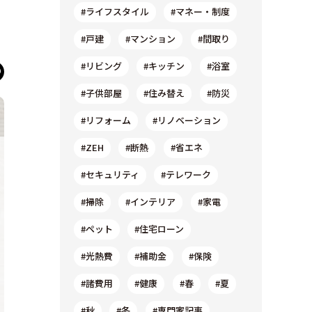
#ライフスタイル
#マネー・制度
#戸建
#マンション
#間取り
#リビング
#キッチン
#浴室
#子供部屋
#住み替え
#防災
#リフォーム
#リノベーション
#ZEH
#断熱
#省エネ
#セキュリティ
#テレワーク
#掃除
#インテリア
#家電
#ペット
#住宅ローン
#光熱費
#補助金
#保険
#諸費用
#健康
#春
#夏
#秋
#冬
#専門家記事