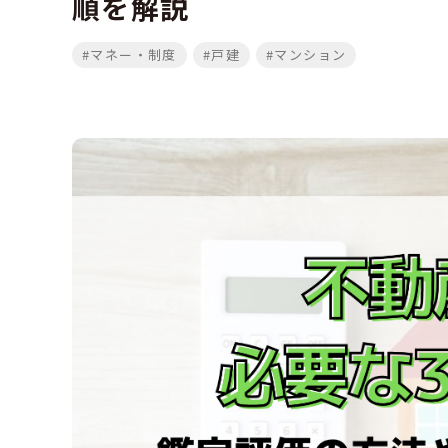
順を解説
#マネー・制度
#戸建
#マンション