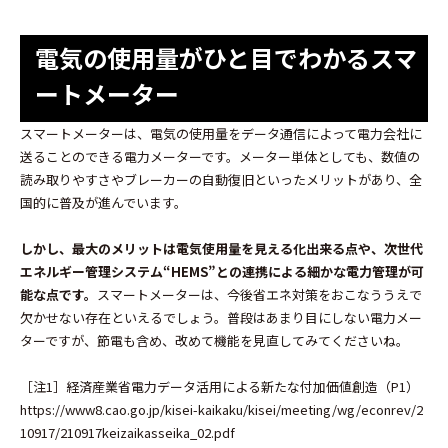
電気の使用量がひと目でわかるスマ
ートメーター
スマートメーターは、電気の使用量をデータ通信によって電力会社に
送ることのできる
電力
メーターです。メーター単体としても、数値の
読み取りやすさやブレーカーの自動復旧といったメリットがあり、全
国的に普及が進んでいます。
しかし、最大のメリットは電気使用量を見える化出来る点や、次世代
エネルギー管理システム“HEMS”との連携による細かな電力管理が可
能な点です。
スマートメーターは、今後省エネ対策をおこなううえで
欠かせない存在といえる
でしょう
。普段はあまり目にしない
電力メー
ター
ですが、節電も含め、改めて機能を見直してみてくださいね。
［注1］経済産業省電力データ活用による新たな付加価値創造（P1）
https://www8.cao.go.jp/kisei-kaikaku/kisei/meeting/wg/econrev/2
10917/210917keizaikasseika_02.pdf