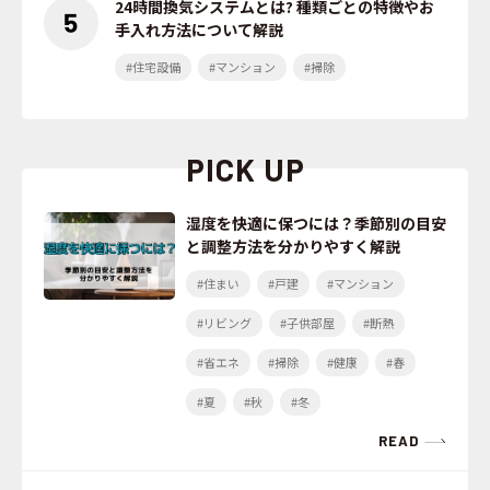
24時間換気システムとは? 種類ごとの特徴やお
手入れ方法について解説
#住宅設備
#マンション
#掃除
PICK UP
湿度を快適に保つには？季節別の目安
と調整方法を分かりやすく解説
#住まい
#戸建
#マンション
#リビング
#子供部屋
#断熱
#省エネ
#掃除
#健康
#春
#夏
#秋
#冬
READ