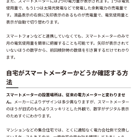
また、スマートメーターには2つの電力量が表示されます。1つは電気
使用量で、もう1つは太陽光発電などで発電した余剰電力の売電量で
す。
液晶表示の右側に矢印表示のあるものが売電量で、電気使用量と
表示が自動で切り替わります。
スマートフォンなどと連携していなくても、スマートメーターのみで
月の電気使用量を簡単に把握することも可能です。矢印が表示されて
いないほうの数字から、前回検針時の数値を引き算するだけでわかり
ます。
自宅がスマートメーターかどうか確認する方
法
スマートメーターの設置場所は、従来の電力メーターと変わりませ
ん。
メーカーによりデザインは多少異なりますが、スマートメーター
のほうが旧式のものよりスッキリとした外観で、数字がデジタル表示
のためすぐにわかります。
マンションなどの集合住宅では、とくに通知なく電力会社側で交換し
ているケースもあるので、一度自宅の電力計を確認してみましょう。