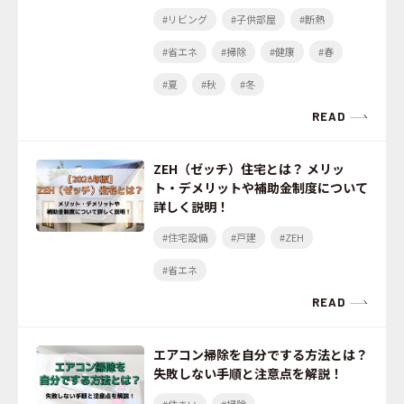
#リビング
#子供部屋
#断熱
#省エネ
#掃除
#健康
#春
#夏
#秋
#冬
READ
ZEH（ゼッチ）住宅とは？ メリッ
ト・デメリットや補助金制度について
詳しく説明！
#住宅設備
#戸建
#ZEH
#省エネ
READ
エアコン掃除を自分でする方法とは？
失敗しない手順と注意点を解説！
#住まい
#掃除