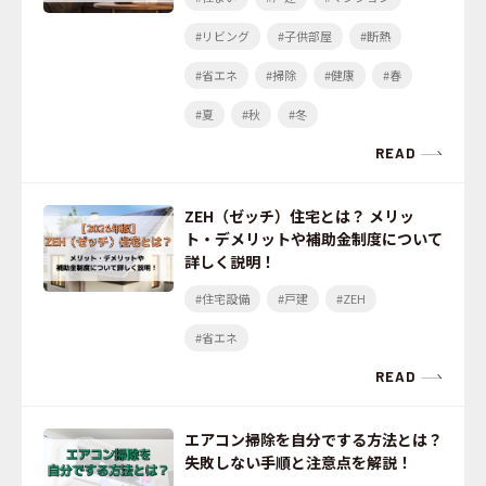
#リビング
#子供部屋
#断熱
#省エネ
#掃除
#健康
#春
#夏
#秋
#冬
READ
ZEH（ゼッチ）住宅とは？ メリッ
ト・デメリットや補助金制度について
詳しく説明！
#住宅設備
#戸建
#ZEH
#省エネ
READ
エアコン掃除を自分でする方法とは？
失敗しない手順と注意点を解説！