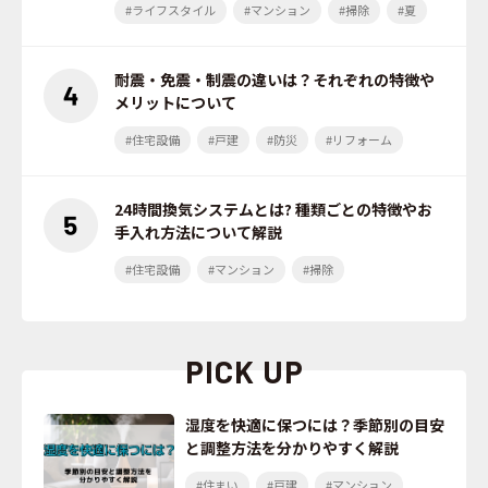
#ライフスタイル
#マンション
#掃除
#夏
耐震・免震・制震の違いは？それぞれの特徴や
メリットについて
#住宅設備
#戸建
#防災
#リフォーム
24時間換気システムとは? 種類ごとの特徴やお
手入れ方法について解説
#住宅設備
#マンション
#掃除
PICK UP
湿度を快適に保つには？季節別の目安
と調整方法を分かりやすく解説
#住まい
#戸建
#マンション