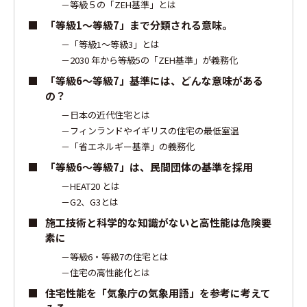
等級５の「ZEH基準」とは
「等級1～等級7」まで分類される意味。
「等級1～等級3」とは
2030 年から等級5の「ZEH基準」が義務化
「等級6～等級7」基準には、どんな意味がある
の？
日本の近代住宅とは
フィンランドやイギリスの住宅の最低室温
「省エネルギー基準」の義務化
「等級6～等級7」は、民間団体の基準を採用
HEAT20 とは
G2、G3とは
施工技術と科学的な知識がないと高性能は危険要
素に
等級6・等級7の住宅とは
住宅の高性能化とは
住宅性能を「気象庁の気象用語」を参考に考えて