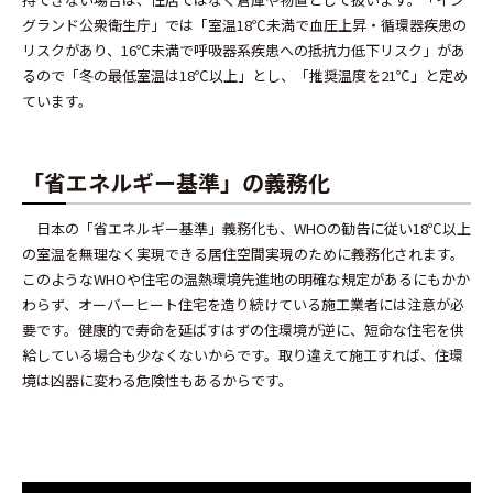
グランド公衆衛生庁」では「室温18℃未満で血圧上昇・循環器疾患の
リスクがあり、16℃未満で呼吸器系疾患への抵抗力低下リスク」があ
るので「冬の最低室温は18℃以上」とし、「推奨温度を21℃」と定め
ています。
「省エネルギー基準」の義務化
日本の「省エネルギー基準」義務化も、WHOの勧告に従い18℃以上
の室温を無理なく実現できる居住空間実現のために義務化されます。
このようなWHOや住宅の温熱環境先進地の明確な規定があるにもかか
わらず、オーバーヒート住宅を造り続けている施工業者には注意が必
要です。健康的で寿命を延ばすはずの住環境が逆に、短命な住宅を供
給している場合も少なくないからです。取り違えて施工すれば、住環
境は凶器に変わる危険性もあるからです。