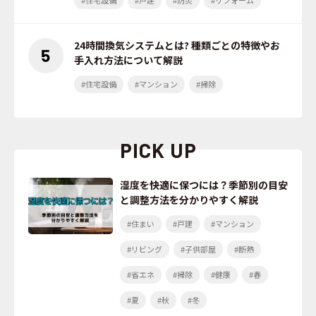
24時間換気システムとは? 種類ごとの特徴やお
手入れ方法について解説
#住宅設備
#マンション
#掃除
PICK UP
湿度を快適に保つには？季節別の目安
と調整方法を分かりやすく解説
#住まい
#戸建
#マンション
#リビング
#子供部屋
#断熱
#省エネ
#掃除
#健康
#春
#夏
#秋
#冬