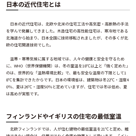
日本の近代住宅とは
日本の近代住宅は、北欧や北米の住宅工法や高気密・高断熱の手法
を学んで発展してきました。木造住宅の高性能住宅は、寒冷地である
北海道から始まり、日本全国に技術移転されましたが、その多くが北
欧の住宅関連技術でした。
温帯・寒帯気候に属する地域では、人々の健康と安全を守るため
に、WHO（世界保健機関）は、冬の室温を18℃以上と「強く定めた」
のは、世界的な「温熱環境比較」で、最も安全な温度の下限として1
8℃を集計できたからです。日本の環境省は、建築物は冬22℃・湿度4
0％、夏は26℃・湿度50％と定めていますが、住宅では冬は低め、夏
は高めが実態です。
フィンランドやイギリスの住宅の最低室温
北欧フィンランドでは、人が住む建物の最低室温を21℃と定め、維
持できない場合は、住居ではなく倉庫や物置として扱います。「イン