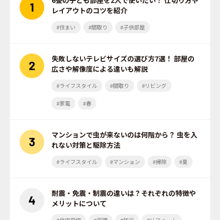
レイアウトのコツを紹介
#住まい
#間取り
#子供部屋
失敗しないテレビサイズの選び方7選！ 部屋の
広さや解像度による違いも解説
#ライフスタイル
#間取り
#リビング
#家電
#春
マンションで虫が来ないのは何階から？ 虫を入
れない対策と駆除方法
#ライフスタイル
#マンション
#掃除
#夏
耐震・免震・制震の違いは？それぞれの特徴や
メリットについて
#住宅設備
#戸建
#防災
#リフォーム