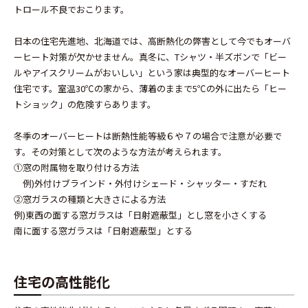
トロール不良でおこります。
日本の住宅先進地、北海道では、高断熱化の弊害として今でもオーバ
ーヒート対策が欠かせません。真冬に、Tシャツ・半ズボンで「ビー
ルやアイスクリームがおいしい」という家は典型的なオーバーヒート
住宅です。室温30℃の家から、薄着のままで5℃の外に出たら「ヒー
トショック」の危険すらあります。
冬季のオーバーヒートは断熱性能等級６や７の場合で注意が必要で
す。その対策として次のような方法が考えられます。
①窓の附属物を取り付ける方法
例)外付けブラインド・外付けシェード・シャッター・すだれ
②窓ガラスの種類と大きさによる方法
例)東西の面する窓ガラスは「日射遮蔽型」とし窓を小さくする
南に面する窓ガラスは「日射遮蔽型」とする
住宅の高性能化