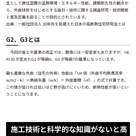
主として居住空間の温熱環境・エネルギー性能、建築耐久性の観点か
ら、外皮技術をはじめとする設計・技術に関する調査研究・技術開発
と普及定着を図ることが目的とされています。
出典：一般社団法人 20年先を見据えた日本の高断熱住宅研究会とは
G2、G3とは
今回の省エネ基準の改正では、数値には一部変更もありますが、HE
AT20 が定めたG2 が等級6、G3 が等級7の基準になっています。
最も重要な外皮（住宅の外側）性能は「UA 値（外皮平均熱貫流率
w/m2・k）＝熱損失量（w/k）÷ 外皮面積（㎡）」の式で計算でき、
この値が低ければ低いほど熱が逃げにくいため、断熱性能が高いとい
うことになります。
施工技術と科学的な知識がないと高