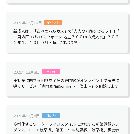
2021年12月10日
イベント
新成人は、「あべのハルカス」で"大人の階段を登ろう！！ "
「第８回 ハルカスウォーク 地上３００ｍの成人式」２０２
２年１月１０日（月・祝）2年ぶり開…
2021年12月8日
その他
不動産に関する相談を７名の専門家がオンライン上で解決に
導くサービス 「専門家相談online～七住士～」を開始します
2021年12月8日
住まい
多様化するワーク・ライフスタイルに対応する新築賃貸レジ
デンス「REFIO浅草橋」竣工 ～JR総武線「浅草橋」駅徒歩