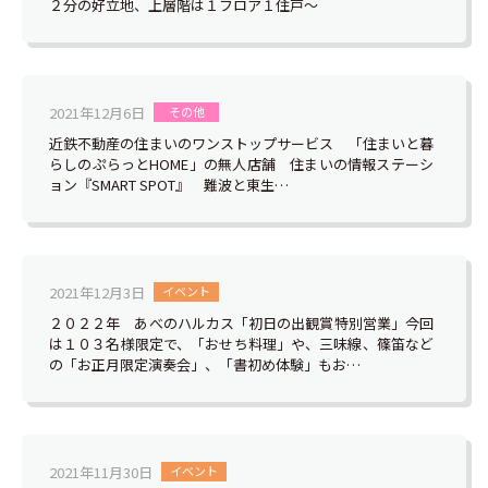
２分の好立地、上層階は１フロア１住戸～
2021年12月6日
その他
近鉄不動産の住まいのワンストップサービス 「住まいと暮
らしのぷらっとHOME」の無人店舗 住まいの情報ステーシ
ョン『SMART SPOT』 難波と東生…
2021年12月3日
イベント
２０２２年 あべのハルカス「初日の出観賞特別営業」今回
は１０３名様限定で、「おせち料理」や、三味線、篠笛など
の「お正月限定演奏会」、「書初め体験」もお…
2021年11月30日
イベント