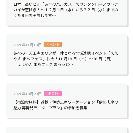
日本一高いビル「あべのハルカス」でサンタクロースやトナ
カイが窓拭き！～１２月１日（水）から２２日（水）までの
うち９日間実施します～
2021年11月10日
イベント
あべの・天王寺エリアが一体となる地域連携イベント「ええ
やん まちフェス」拡大！11 月18 日（木）～28 日（日）
「ええやん まちフェス まるっと…
2021年10月29日
その他
【宿泊費無料】近鉄・伊勢志摩ワーケーション「伊勢志摩の
魅力 再発見モニタープラン」の参加者募集