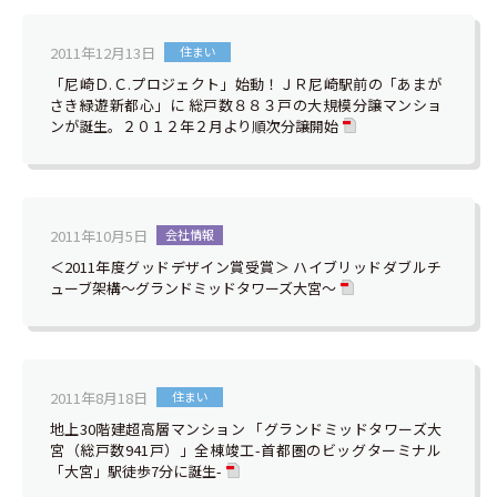
2011年12月13日
住まい
「尼崎Ｄ.Ｃ.プロジェクト」始動！ＪＲ尼崎駅前の「あまが
さき緑遊新都心」に 総戸数８８３戸の大規模分譲マンショ
ンが誕生。２０１２年２月より順次分譲開始
2011年10月5日
会社情報
＜2011年度グッドデザイン賞受賞＞ ハイブリッドダブルチ
ューブ架構～グランドミッドタワーズ大宮～
2011年8月18日
住まい
地上30階建超高層マンション 「グランドミッドタワーズ大
宮（総戸数941戸）」全棟竣工-首都圏のビッグターミナル
「大宮」駅徒歩7分に誕生-