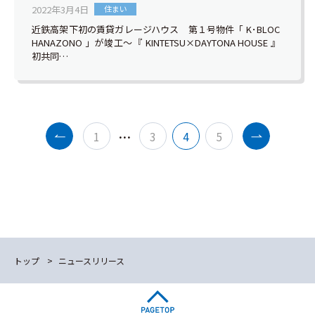
2022年3月4日
住まい
近鉄高架下初の賃貸ガレージハウス 第１号物件「 K･BLOC
HANAZONO 」が竣工～『 KINTETSU×DAYTONA HOUSE 』
初共同…
…
1
3
4
5
トップ
ニュースリリース