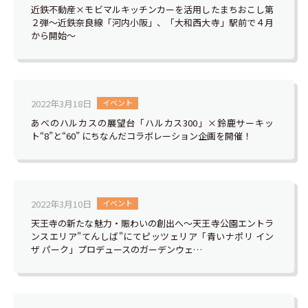
近鉄不動産×モビマルキッチンカーを活用したまちおこし第
２弾～近鉄奈良線「河内小阪」、「大和西大寺」駅前で４月
から開始～
2022年3月18日
イベント
あべのハルカスの展望台「ハルカス300」×鈴鹿サーキッ
ト“8”と“60” にちなんだコラボレーション企画を開催！
2022年3月10日
イベント
天王寺の新たな魅力・賑わいの創出へ〜天王寺公園エントラ
ンスエリア"てんしば"にてピッツェリア「青いナポリ イン
ザ パーク」プロデュースのガーデンウェ…