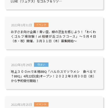
LUXE（リュクス）なゴルフ＆リゾ…
2022年3月31日
イベント
お子さま向け企画！青い空、緑の芝生を感じよう！「わくわ
くゴルフ場体験！at 桔梗が丘ゴルフコース」～５月４日
（水・祝）開催、３月３１日（木）募集開始～
2022年3月29日
住まい
地上３００ｍで本格BBQ「ハルカスでソラメシ 食べるで
↑BBQ」4月22日(金)オープン！２０２２年３月３０日（水）
から予約受付開始！
2022年3月25日
イベント