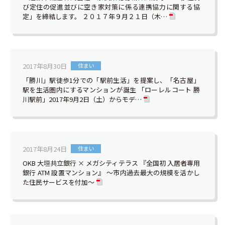
び定住の促進並びに空き家対策に係る連携協力に関する協
定」を締結します。 ２０１７年９月２１日（木…
2017年8月30日
住まい
「勝川」駅徒歩1分での「駅前生活」を提案し、「名古屋」
駅を生活圏内にするマンションが誕生 「ローレルコート 勝
川駅前」2017年9月2日（土）からモデ…
2017年8月24日
住まい
OKB 大垣共立銀行 × メガシティテラス 『全国初 入居者専用
銀行 ATM 設置マンション』 ～市内過去最大の規模を活かし
た住民サービスを付加～