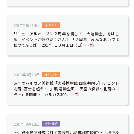
2017年9月14日
イベント
リニューアルオープン２周年を祝して「大運動会」をはじ
め、イベントが盛りだくさん！ 「２周年！みんなおいでよ
秋のてんしば」 2017年１０月１日（日）…
2017年9月13日
イベント
あべのハルカス美術館「大英博物館 国際共同プロジェクト
北斎 -富士を超えて- 」展 連動企画 「天空の影絵～北斎の世
界～」を開催（「ハルカス300」…
2017年9月12日
会社情報
～近鉄不動産株式会社と奈良県北葛城郡広陵町～ 「移住及