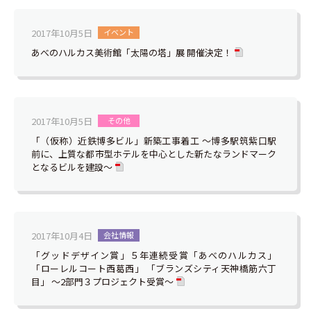
2017年10月5日
イベント
あべのハルカス美術館「太陽の塔」展 開催決定！
2017年10月5日
その他
「（仮称）近鉄博多ビル」新築工事着工 ～博多駅筑紫口駅
前に、上質な都市型ホテルを中心とした新たなランドマーク
となるビルを建設～
2017年10月4日
会社情報
「グッドデザイン賞」５年連続受賞「あべのハルカス」
「ローレルコート西葛西」 「ブランズシティ天神橋筋六丁
目」 ～2部門３プロジェクト受賞～