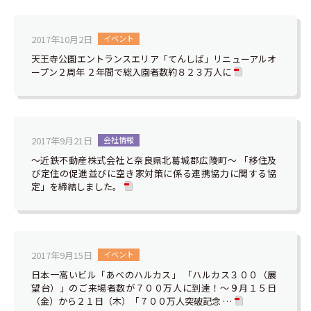
2017年10月2日
イベント
天王寺公園エントランスエリア「てんしば」リニューアルオ
ープン２周年 ２年間で総入園者数約８２３万人に
2017年9月21日
会社情報
～近鉄不動産株式会社と奈良県北葛城郡広陵町～ 「移住及
び定住の促進並びに空き家対策に係る連携協力に関する協
定」を締結しました。
2017年9月15日
イベント
日本一高いビル「あべのハルカス」 「ハルカス３００（展
望台）」のご来場者数が７００万人に到達！～９月１５日
（金）から２１日（木）「７００万人突破記念 …