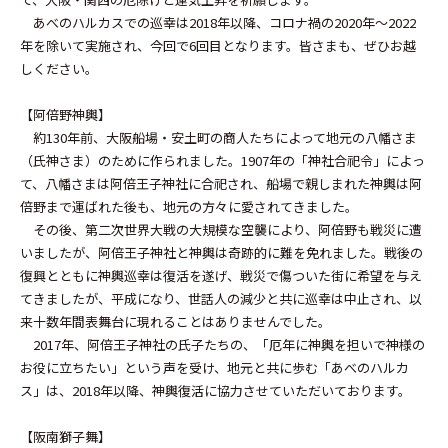
あべのハルカスでの巡幸は2018年以降、コロナ禍の2020年～2022
年を除いて実施され、今回で6回目となります。皆さまも、ぜひお越
しください。
【阿倍野神輿】
約130年前、大阪船場・安土町の商人たちによって地元の八幡さま
（氏神さま）のために作られました。1907年の「神社合祀令」によっ
て、八幡さまは阿倍王子神社に合祀され、船場で親しまれた神輿は阿
倍野まで運ばれた後も、地元の方々に愛されてきました。
その後、第二次世界大戦の大規模な空襲により、阿倍野も戦災に遭
いましたが、阿倍王子神社と神輿は奇跡的に難を免れました。戦後の
復興とともに神輿巡幸は復活を遂げ、戦災で傷ついた街に希望を与え
てきましたが、平成になり、世話人の減少と共に巡幸は中止され、以
来十数年間表舞台に現れることはありませんでした。
2017年、阿倍王子神社の氏子たちの、「厄年に神輿を担いで神様の
お役に立ちたい」という声を受け、地元と共に歩む「あべのハルカ
ス」は、2018年以降、神輿復活に協力させていただいております。
【阪南獅子舞】